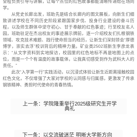
全程负责引导与讲解，让每个点位的红色故事都能清晰传递给在场同
学。
从党史长廊出发，班助先是结合长廊内的图文展板，向新生们细
致讲述学校在不同历史阶段紧跟国家步伐、投身行业建设的奋斗历
程，以及师生群体中坚守初心、甘于奉献的红色事迹；行至校友名人
园，班助驻足在杰出校友的事迹展示牌前，逐一介绍校友们扎根钢铁
领域、攻克技术难题、践行使命担当的经历，让新生们深刻领会“厚德
博学，崇实去浮”校训背后的精神力量。矿业类2502班新生李彦龙表
示：“从文字资料到实地探访，校园里的红色地标不再是地图上的点
位，而是一个个有温度的故事载体，让我真切感受到作为武科大人的
责任。”
此次“入学第一行”实践活动，以沉浸式体验让新生近距离接触校园
红色文化，不仅增强了大家对学校的认同感与归属感，更激发了传承
钢铁精神、勇担时代使命的青春热情。
上一条：学院隆重举行2025级研究生开学
典礼
下一条：以交流破迷茫 明晰大学新方向