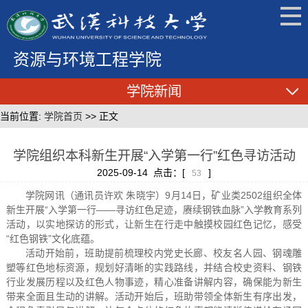
资源与环境工程学院
学院新闻
当前位置:
学院首页
>> 正文
学院组织本科新生开展“入学第一行”红色寻访活动
2025-09-14 点击：[
]
53
学院网讯（通讯员许欢 朱晓宇）9月14日，矿业类2502组织全体
新生开展“入学第一行——寻访红色足迹，赓续钢铁血脉”入学教育系列
活动，以实地探访的形式，让新生在行走中触摸校园红色记忆，感受
“红色钢铁”文化底蕴。
活动开始前，班助提前梳理校内党史长廊、校友名人园、钢魂雕
塑等红色地标资源，规划好清晰的实践路线，并结合校史资料、钢铁
行业发展历程以及红色人物事迹，精心准备讲解内容，确保能为新生
带来全面且生动的讲解。活动开始后，班助带领全体新生有序出发，