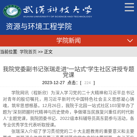
资源与环境工程学院
学院新闻
当前位置:
学院首页
>> 正文
我院党委副书记张瑞走进“一站式”学生社区讲授专题
党课
2023-12-27 点击：[
]
224
学院网讯（程新欣）为深入学习
党的二十大精神和习近平总书记
对青年的殷切嘱托，用习近平
新时代中国特色社会主义思想凝心铸
魂，筑牢思想根基。12月26日，我院于北园一站式社区103室举办了
题为“深刻把握时代精神与历史使命，争做堪当民族复兴重任的时代新
人”主题党课，我院团委书记、2022级本科辅导员高东箭参与活动，各
专业优秀学生代表听取授课。
张瑞深入介绍了学习贯彻党的二十大主题教育的重要意义和主要