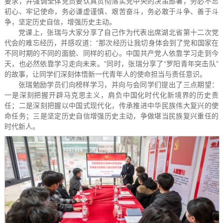
要求，并强调全体党员要认真贯彻落实党中央的决策部署，务必不忘
初心、牢记使命，务必谦虚谨慎、艰苦奋斗，务必敢于斗争、善于斗
争，坚定历史自信，增强历史主动。
党课上，张瑞与大家分享了自己作为代表出席湖北省第十二次党
代会的难忘经历，并感叹道：“那次经历让我切身体会到了党和国家在
不同时期的不同的面貌、同样的初心。中国共产党人依靠学习走到今
天，也必然依靠学习走向未来。”同时，张瑞分享了“罗阳青年突击队”
的故事，让同学们深刻体悟新一代青年人的使命担当与责任意识。
张瑞勉励学员们向榜样学习，并向与会同学们提出了三点期望：
一是深刻把握开辟马克思主义，肩负中国化时代化新境界的历史责
任；二是深刻把握以中国式现代化，传承推进中华民族伟大复兴的使
命任务；三是坚定历史自信增强历史主动，争做堪当民族复兴重任的
时代新人。